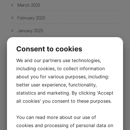
March 2023
February 2023
January 2023
December 2022
Consent to cookies
November 2022
We and our partners use technologies,
including cookies, to collect information
October 2022
about you for various purposes, including:
September 2022
better user experience, functionality,
statistics and marketing. By clicking 'Accept
August 2022
all cookies' you consent to these purposes.
June 2022
You can read more about our use of
May 2022
cookies and processing of personal data on