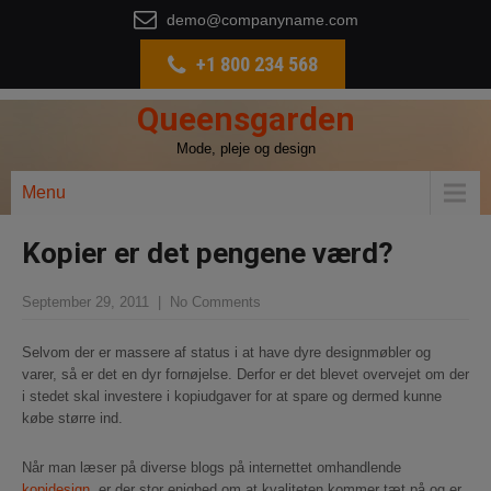
demo@companyname.com
+1 800 234 568
Queensgarden
Mode, pleje og design
Menu
Kopier er det pengene værd?
September 29, 2011
|
No Comments
Selvom der er massere af status i at have dyre designmøbler og
varer, så er det en dyr fornøjelse. Derfor er det blevet overvejet om der
i stedet skal investere i kopiudgaver for at spare og dermed kunne
købe større ind.
Når man læser på diverse blogs på internettet omhandlende
kopidesign
, er der stor enighed om at kvaliteten kommer tæt på og er