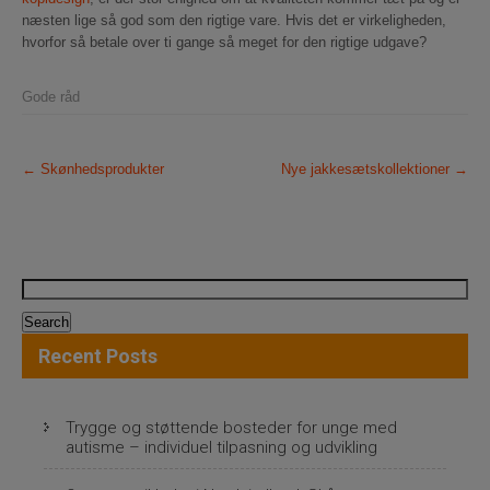
næsten lige så god som den rigtige vare. Hvis det er virkeligheden,
hvorfor så betale over ti gange så meget for den rigtige udgave?
Gode råd
P
←
Skønhedsprodukter
Nye jakkesætskollektioner
→
o
s
t
Search
n
for:
a
Recent Posts
v
i
Trygge og støttende bosteder for unge med
autisme – individuel tilpasning og udvikling
g