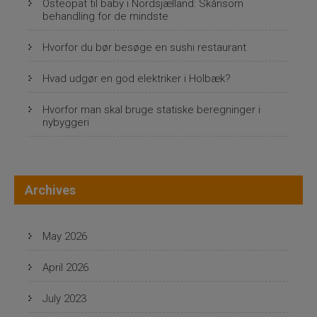
Osteopat til baby i Nordsjælland: Skånsom
a
behandling for de mindste
t
Hvorfor du bør besøge en sushi restaurant
i
Hvad udgør en god elektriker i Holbæk?
o
n
Hvorfor man skal bruge statiske beregninger i
nybyggeri
Archives
May 2026
April 2026
July 2023