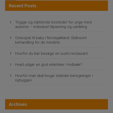
v
Recent Posts
i
g
Trygge og støttende bosteder for unge med
autisme – individuel tilpasning og udvikling
a
Osteopat til baby i Nordsjælland: Skånsom
t
behandling for de mindste
i
Hvorfor du bør besøge en sushi restaurant
o
n
Hvad udgør en god elektriker i Holbæk?
Hvorfor man skal bruge statiske beregninger i
nybyggeri
Archives