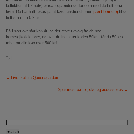
kollektion af børnetøj er især spændende for dem med de helt små
børn. De har haft fokus på at lave funktionelt men
pænt børnetøj
til de
helt små, fra 0-2 år.
På linket ovenfor kan du se det store udvalg fra de nye
børnetøjkollektioner, og hvis du indtaster koden 50kr – får du 50 krs.
rabat på alle køb over 500 kr!
Tøj
P
←
Livet set fra Queensgarden
o
Spar mest på tøj, sko og accessories
→
s
t
n
Search
a
for: