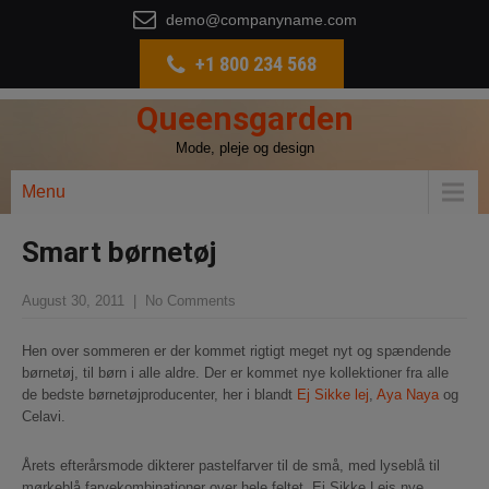
demo@companyname.com
+1 800 234 568
Queensgarden
Mode, pleje og design
Menu
Smart børnetøj
August 30, 2011
|
No Comments
Hen over sommeren er der kommet rigtigt meget nyt og spændende
børnetøj, til børn i alle aldre. Der er kommet nye kollektioner fra alle
de bedste børnetøjproducenter, her i blandt
Ej Sikke lej
,
Aya Naya
og
Celavi.
Årets efterårsmode dikterer pastelfarver til de små, med lyseblå til
mørkeblå farvekombinationer over hele feltet. Ej Sikke Lejs nye